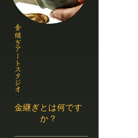
金継ぎとは何です
か？