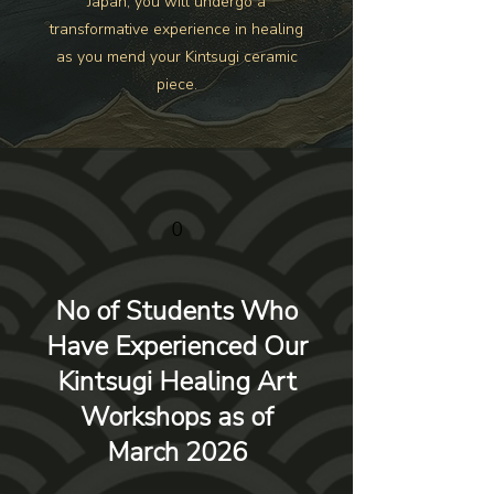
Japan, you will undergo a
transformative experience in healing
as you mend your Kintsugi ceramic
piece.
0
No of Students Who
Have Experienced Our
Kintsugi Healing Art
Workshops as of
March 2026