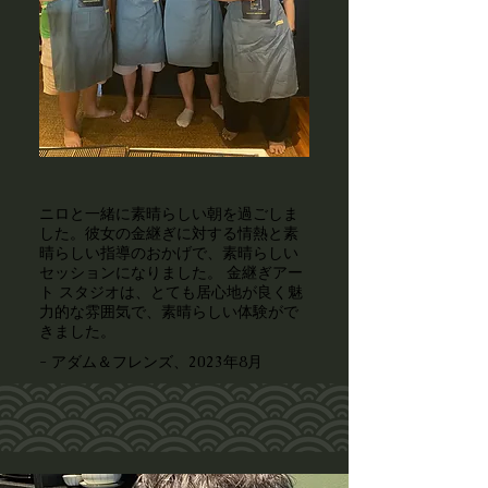
ニロと一緒に素晴らしい朝を過ごしま
した。彼女の金継ぎに対する情熱と素
晴らしい指導のおかげで、素晴らしい
セッションになりました。
金継ぎアー
ト スタジオは、とても居心地が良く魅
力的な雰囲気で、素晴らしい体験がで
きました。
- アダム＆フレンズ、2023年8月