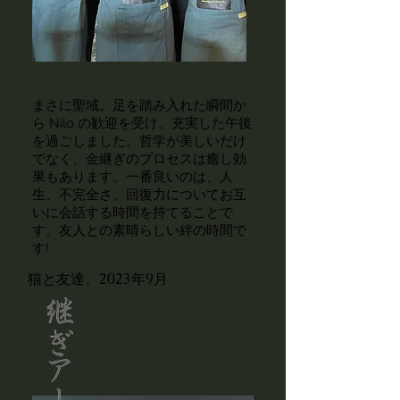
まさに聖域。足を踏み入れた瞬間か
ら Nilo の歓迎を受け、充実した午後
を過ごしました。哲学が美しいだけ
でなく、金継ぎのプロセスは癒し効
果もあります。一番良いのは、人
生、不完全さ、回復力についてお互
いに会話する時間を持てることで
す。友人との素晴らしい絆の時間で
す!
猫と友達、2023年9月