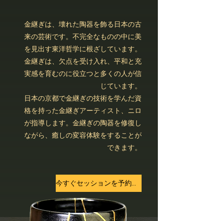
金継ぎは、壊れた陶器を飾る日本の古
来の芸術です。不完全なものの中に美
を見出す東洋哲学に根ざしています。
金継ぎは、欠点を受け入れ、平和と充
実感を育むのに役立つと多くの人が信
じています。
日本の京都で金継ぎの技術を学んだ資
格を持った金継ぎアーティスト、ニロ
が指導します。金継ぎの陶器を修復し
ながら、癒しの変容体験をすることが
できます。
今すぐセッションを予約する