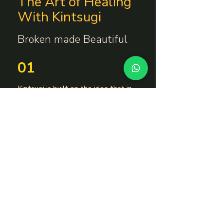
The Art of Healing
With Kintsugi
Broken made Beautiful
01
Kintsugi is built on the idea that in
embracing the broken pottery
pieces’ flaws and imperfections, you
can create an even stronger, more
beautiful piece of art.
02
Using this art as a metaphor for