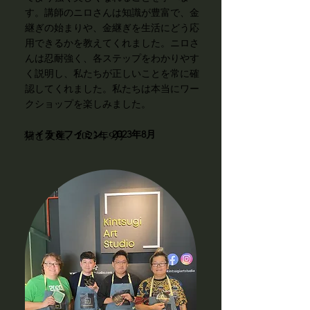
す。講師のニロさんは知識が豊富で、金
継ぎの始まりや、金継ぎを生活にどう応
用できるかを教えてくれました。ニロさ
んは忍耐強く、各ステップをわかりやす
く説明し、私たちが正しいことを常に確
認してくれました。私たちは本当にワー
クショップを楽しみました。
レイラ＆フイミン、2023年8月
猫と友達、2023年9月